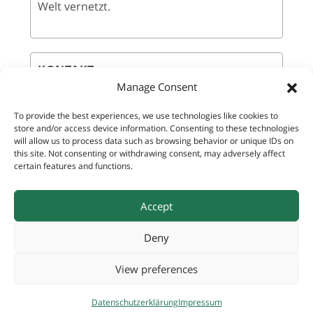
Welt vernetzt.
KONTAKT
Manage Consent
Amt der Steiermärkischen Landesregierung
To provide the best experiences, we use technologies like cookies to
A9 Kultur, Europa, Sport
store and/or access device information. Consenting to these technologies
will allow us to process data such as browsing behavior or unique IDs on
this site. Not consenting or withdrawing consent, may adversely affect
Referat Europa und Internationales
certain features and functions.
Email:
europa-international@stmk.gv.at
Accept
Deny
© 2026 Land Steiermark |
Impressum
|
Datenschutz
|
View preferences
Sitemap
Facebook
Instagram
Youtube
Datenschutzerklärung
Impressum